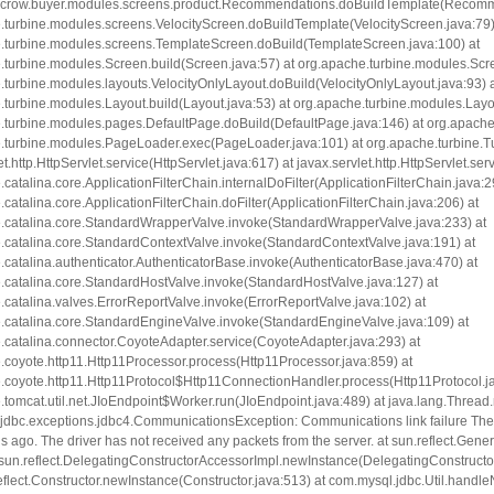
crow.buyer.modules.screens.product.Recommendations.doBuildTemplate(Recomme
.turbine.modules.screens.VelocityScreen.doBuildTemplate(VelocityScreen.java:79)
.turbine.modules.screens.TemplateScreen.doBuild(TemplateScreen.java:100) at
.turbine.modules.Screen.build(Screen.java:57) at org.apache.turbine.modules.Sc
.turbine.modules.layouts.VelocityOnlyLayout.doBuild(VelocityOnlyLayout.java:93) 
.turbine.modules.Layout.build(Layout.java:53) at org.apache.turbine.modules.Lay
.turbine.modules.pages.DefaultPage.doBuild(DefaultPage.java:146) at org.apache
.turbine.modules.PageLoader.exec(PageLoader.java:101) at org.apache.turbine.Tu
et.http.HttpServlet.service(HttpServlet.java:617) at javax.servlet.http.HttpServlet.ser
catalina.core.ApplicationFilterChain.internalDoFilter(ApplicationFilterChain.java:2
catalina.core.ApplicationFilterChain.doFilter(ApplicationFilterChain.java:206) at
.catalina.core.StandardWrapperValve.invoke(StandardWrapperValve.java:233) at
.catalina.core.StandardContextValve.invoke(StandardContextValve.java:191) at
.catalina.authenticator.AuthenticatorBase.invoke(AuthenticatorBase.java:470) at
.catalina.core.StandardHostValve.invoke(StandardHostValve.java:127) at
.catalina.valves.ErrorReportValve.invoke(ErrorReportValve.java:102) at
.catalina.core.StandardEngineValve.invoke(StandardEngineValve.java:109) at
.catalina.connector.CoyoteAdapter.service(CoyoteAdapter.java:293) at
.coyote.http11.Http11Processor.process(Http11Processor.java:859) at
.coyote.http11.Http11Protocol$Http11ConnectionHandler.process(Http11Protocol.ja
.tomcat.util.net.JIoEndpoint$Worker.run(JIoEndpoint.java:489) at java.lang.Threa
jdbc.exceptions.jdbc4.CommunicationsException: Communications link failure The la
ds ago. The driver has not received any packets from the server. at sun.reflect.
 sun.reflect.DelegatingConstructorAccessorImpl.newInstance(DelegatingConstructo
eflect.Constructor.newInstance(Constructor.java:513) at com.mysql.jdbc.Util.handle