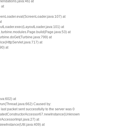
ndations.java:46) at
 at
reenLoader.eval(ScreenLoader.java:107) at
at
outLoader.exec(LayoutLoader.java:101) at
.turbine.modules.Page.build(Page.java:53) at
rbine.doGet(Turbine.java:799) at
vice(HttpServlet.java:717) at
90) at
va:602) at
d.run(Thread.java:662) Caused by:
st packet sent successfully to the server was 0
GeneratedConstructorAccessor67.newInstance(Unknown
rAccessorImpl.java:27) at
NewInstance(Util.java:409) at