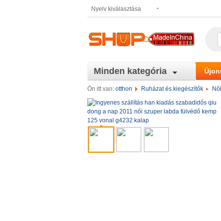
Nyelv kiválasztása
Minden kategória
Újon
Ön itt van:
otthon
Ruházat és kiegészítők
Női