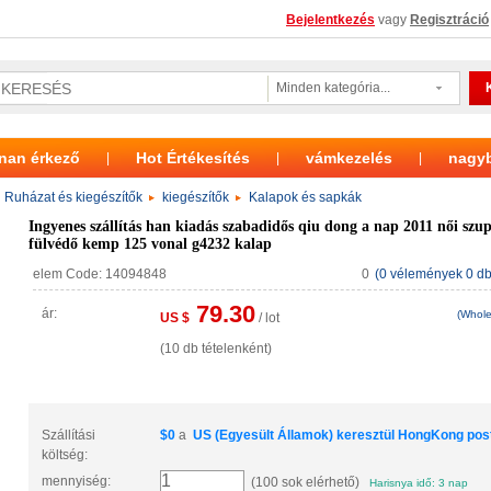
Bejelentkezés
vagy
Regisztráció
Minden kategória...
nan érkező
Hot Értékesítés
vámkezelés
nagy
|
|
|
 Ruházat és kiegészítők
kiegészítők
Kalapok és sapkák
Ingyenes szállítás han kiadás szabadidős qiu dong a nap 2011 női szu
fülvédő kemp 125 vonal g4232 kalap
elem Code: 14094848
0
(0 vélemények 0 db 
79.30
ár:
(Whole
US $
/ lot
(10 db tételenként)
Szállítási
$
0
a
US (Egyesült Államok)
keresztül
HongKong pos
költség:
mennyiség:
(100 sok elérhető)
Harisnya idő: 3 nap