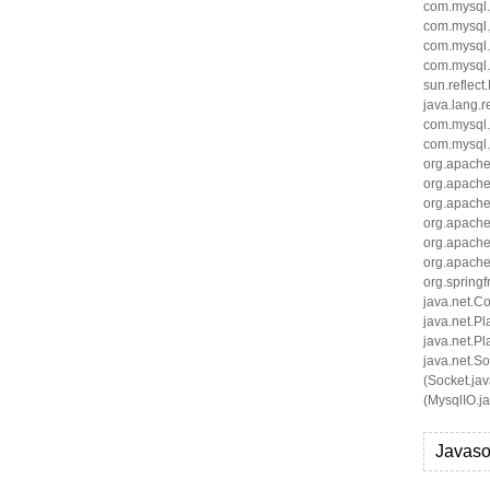
com.mysql.
com.mysql.
com.mysql.
com.mysql
sun.reflec
java.lang.r
com.mysql.
com.mysql.
org.apache
org.apache
org.apache
org.apach
org.apache
org.apache
org.spring
java.net.C
java.net.P
java.net.P
java.net.So
(Socket.ja
(MysqlIO.ja
Javaso