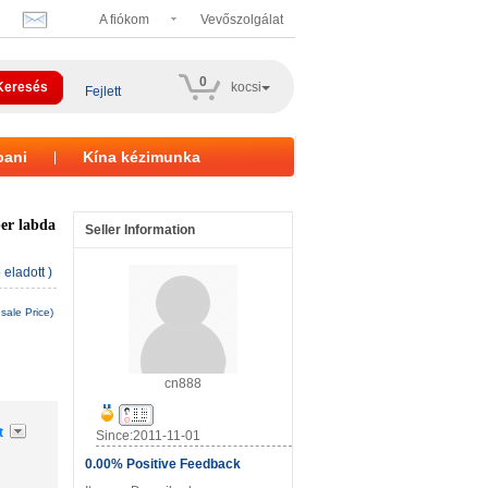
A fiókom
Vevőszolgálat
0
kocsi
Fejlett
bani
Kína kézimunka
|
per labda
Seller Information
eladott )
sale Price)
cn888
t
Since:2011-11-01
0.00% Positive Feedback