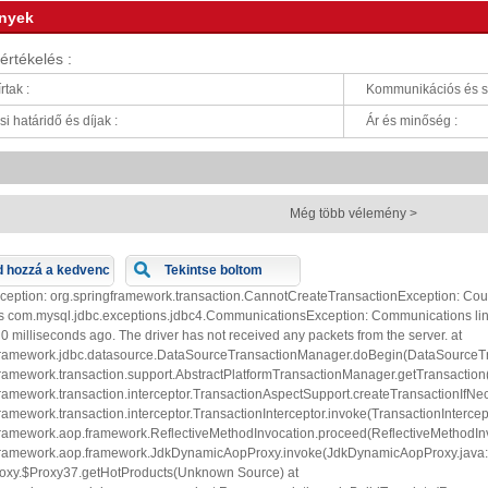
nyek
értékelés :
rtak :
Kommunikációs és sz
si határidő és díjak :
Ár és minőség :
Még több vélemény >
 hozzá a kedvenc
Tekintse boltom
xception: org.springframework.transaction.CannotCreateTransactionException: Cou
is com.mysql.jdbc.exceptions.jdbc4.CommunicationsException: Communications link f
0 milliseconds ago. The driver has not received any packets from the server. at
framework.jdbc.datasource.DataSourceTransactionManager.doBegin(DataSourceTr
framework.transaction.support.AbstractPlatformTransactionManager.getTransaction
framework.transaction.interceptor.TransactionAspectSupport.createTransactionIfNe
ramework.transaction.interceptor.TransactionInterceptor.invoke(TransactionIntercept
framework.aop.framework.ReflectiveMethodInvocation.proceed(ReflectiveMethodInv
framework.aop.framework.JdkDynamicAopProxy.invoke(JdkDynamicAopProxy.java:
oxy.$Proxy37.getHotProducts(Unknown Source) at