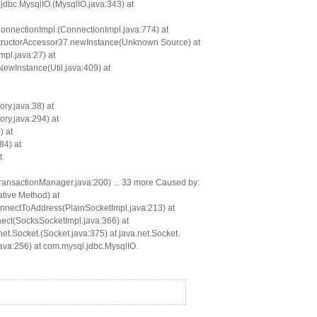
jdbc.MysqlIO.
(MysqlIO.java:343) at
onnectionImpl.
(ConnectionImpl.java:774) at
structorAccessor37.newInstance(Unknown Source) at
pl.java:27) at
NewInstance(Util.java:409) at
y.java:38) at
y.java:294) at
) at
4) at
t
nsactionManager.java:200) ... 33 more Caused by:
tive Method) at
onnectToAddress(PlainSocketImpl.java:213) at
nect(SocksSocketImpl.java:366) at
net.Socket.
(Socket.java:375) at java.net.Socket.
ava:256) at com.mysql.jdbc.MysqlIO.