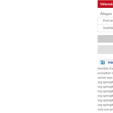
Vélemé
Átlagos 
Pont leí
Szállítá
Add
Horrible E
exception 
server was 
org.spring
org.spring
org.spring
org.springf
org.spring
org.spring
com.sun.pr