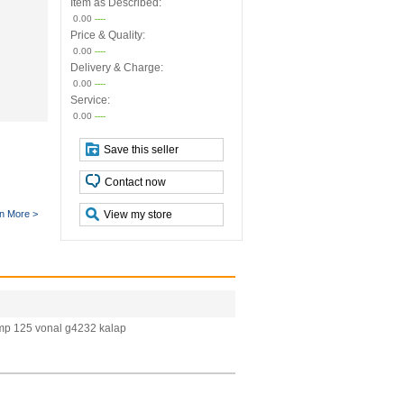
Item as Described:
0.00
----
Price & Quality:
0.00
----
Delivery & Charge:
0.00
----
Service:
0.00
----
Save this seller
Contact now
n More >
View my store
emp 125 vonal g4232 kalap