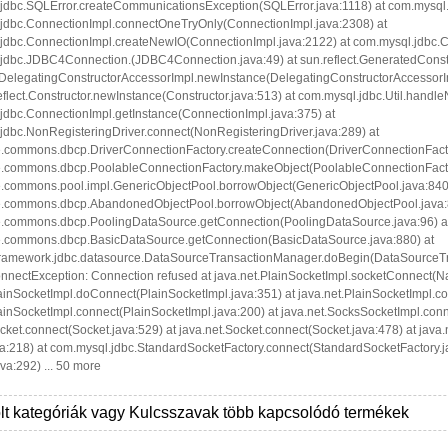
jdbc.SQLError.createCommunicationsException(SQLError.java:1118) at com.mysql.
jdbc.ConnectionImpl.connectOneTryOnly(ConnectionImpl.java:2308) at
jdbc.ConnectionImpl.createNewIO(ConnectionImpl.java:2122) at com.mysql.jdbc.C
.jdbc.JDBC4Connection.
(JDBC4Connection.java:49) at sun.reflect.GeneratedCon
t.DelegatingConstructorAccessorImpl.newInstance(DelegatingConstructorAccessorIm
eflect.Constructor.newInstance(Constructor.java:513) at com.mysql.jdbc.Util.handle
jdbc.ConnectionImpl.getInstance(ConnectionImpl.java:375) at
jdbc.NonRegisteringDriver.connect(NonRegisteringDriver.java:289) at
.commons.dbcp.DriverConnectionFactory.createConnection(DriverConnectionFactor
.commons.dbcp.PoolableConnectionFactory.makeObject(PoolableConnectionFactor
.commons.pool.impl.GenericObjectPool.borrowObject(GenericObjectPool.java:840
e.commons.dbcp.AbandonedObjectPool.borrowObject(AbandonedObjectPool.java:8
.commons.dbcp.PoolingDataSource.getConnection(PoolingDataSource.java:96) a
.commons.dbcp.BasicDataSource.getConnection(BasicDataSource.java:880) at
framework.jdbc.datasource.DataSourceTransactionManager.doBegin(DataSourceTra
onnectException: Connection refused at java.net.PlainSocketImpl.socketConnect(Na
lainSocketImpl.doConnect(PlainSocketImpl.java:351) at java.net.PlainSocketImpl.c
lainSocketImpl.connect(PlainSocketImpl.java:200) at java.net.SocksSocketImpl.con
cket.connect(Socket.java:529) at java.net.Socket.connect(Socket.java:478) at java.
va:218) at com.mysql.jdbc.StandardSocketFactory.connect(StandardSocketFactory.j
va:292) ... 50 more
lt kategóriák vagy Kulcsszavak több kapcsolódó termékek