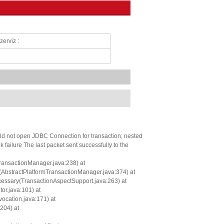
erviz :
ld not open JDBC Connection for transaction; nested
ailure The last packet sent successfully to the
ansactionManager.java:238) at
(AbstractPlatformTransactionManager.java:374) at
cessary(TransactionAspectSupport.java:263) at
or.java:101) at
ocation.java:171) at
204) at